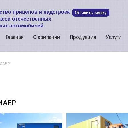
ство прицепов и надстроек
Оставить заявку
асси отечественных
ных автомобилей.
Главная
О компании
Продукция
Услуги
МАВР
МАВР